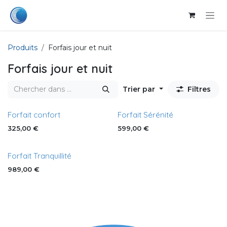
Se rendre au contenu
Produits
Forfais jour et nuit
Forfais jour et nuit
Trier par
Filtres
Forfait confort
Forfait Sérénité
325,00
€
599,00
€
Forfait Tranquillité
989,00
€