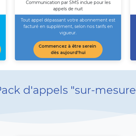
Communication par SMS inclue pour les
appels de nuit
Tout appel dépassant votre abonnement est
facturé en supplément, selon nos tarifs en
vigueur. ​
Commencez à être serein
dès aujourd'hui
Pack d'appels "sur-mesure