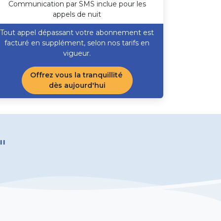
Communication par SMS inclue pour les
appels de nuit
Tout appel dépassant votre abonnement est
facturé en supplément, selon nos tarifs en
vigueur. ​
Offrez vous la tranquillité
dès aujourd'hui
"