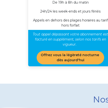
De 19h à 8h du matin
24h/24 les week-ends et jours fériés
Appels en dehors des plages horaires au tarif
hors forfait
Tout appel dépassant votre abonnement est
facturé en supplément, selon nos tarifs en
vigueur.
Offrez vous la légèreté nocturne
dès aujourd'hui
Nos