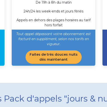
De 19h à 8h du matin
24h/24 les week-ends et jours fériés
Appels en dehors des plages horaires au tarif
hors forfait
Tout appel dépassant votre abonnement est
facturé en supplément, selon nos tarifs en
vigueur. ​
Faites de très douces nuits
dès maintenant
 Pack d'appels "jours & nu