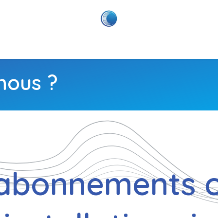
Un rendez-vous ?
Postuler chez nous ?
Contactez-nous
nous ?
abonnements cl