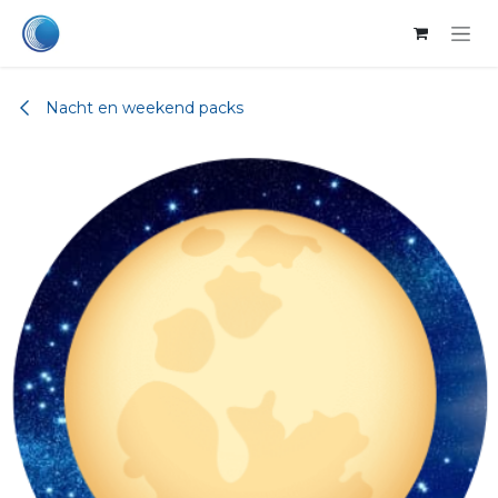
Overslaan naar inhoud
Nacht en weekend packs