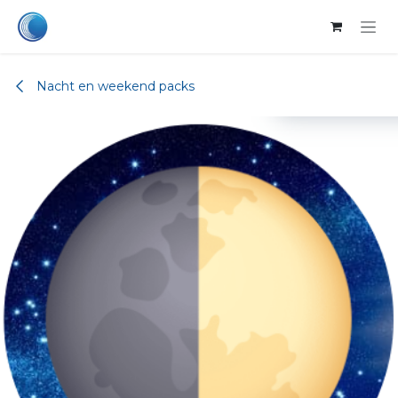
Overslaan naar inhoud
Nacht en weekend packs