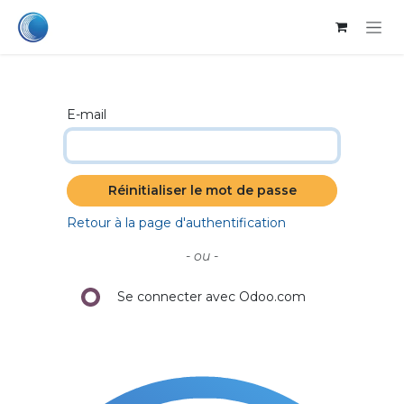
Se rendre au contenu
E-mail
Réinitialiser le mot de passe
Retour à la page d'authentification
- ou -
Se connecter avec Odoo.com